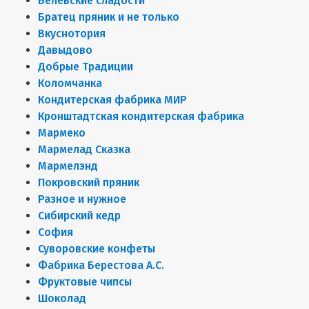
Белёвские сладости
Братец пряник и не только
Вкуснотория
Давыдово
Добрые Традиции
Коломчанка
Кондитерская фабрика МИР
Кронштадтская кондитерская фабрика
Мармеко
Мармелад Сказка
Мармелэнд
Покровский пряник
Разное и нужное
Сибирский кедр
София
Суворовские конфеты
Фабрика Берестова А.С.
Фруктовые чипсы
Шоколад