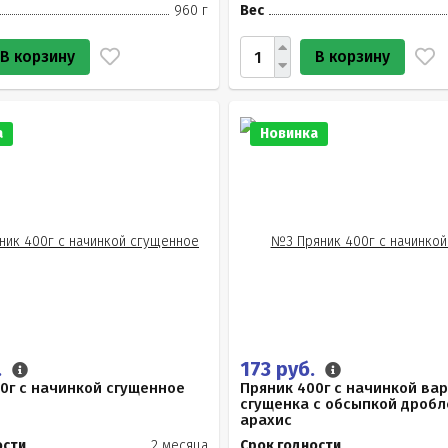
960 г
Вес
В корзину
В корзину
а
Новинка
.
173 руб.
0г с начинкой сгущенное
Пряник 400г с начинкой ва
сгущенка с обсыпкой дроб
арахис
ости
2 месяца
Срок годности