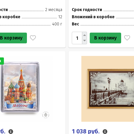
ости
2 месяца
Срок годности
в коробке
12
Вложений в коробке
400 г
Вес
В корзину
В корзину
а
уб.
1 038 руб.