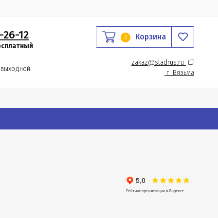
-26-12
Корзина
0
есплатный
zakaz@sladrus.ru 
 выходной
г.
 Вязьма