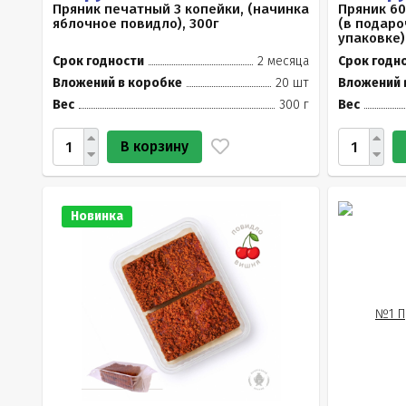
Пряник печатный 3 копейки, (начинка
Пряник 6
яблочное повидло), 300г
(в подар
упаковке)
Срок годности
2 месяца
Срок годн
Вложений в коробке
20 шт
Вложений 
Вес
300 г
Вес
В корзину
Новинка