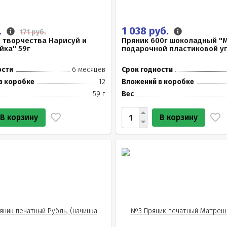
.
1 038 руб.
171 руб.
 творчества Нарисуй и
Пряник 600г шоколадный "М
йка" 59г
подарочной пластиковой у
ости
6 месяцев
Срок годности
в коробке
12
Вложений в коробке
59 г
Вес
В корзину
В корзину