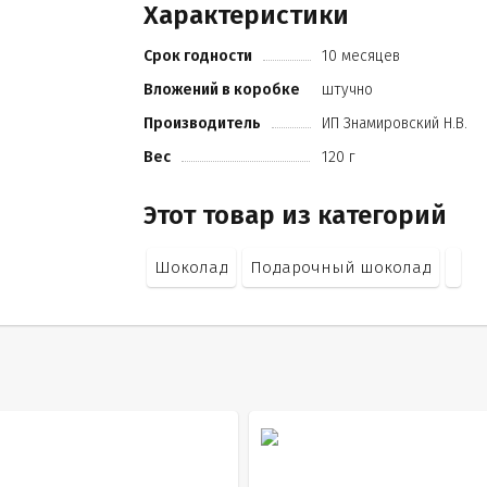
Характеристики
какао продуктов не менее 28%
кандурин
Срок годности
10 месяцев
вяленая вишня
пищевой краситель.
Вложений в коробке
штучно
Производитель
ИП Знамировский Н.В.
Вес
120 г
Этот товар из категорий
Шоколад
Подарочный шоколад