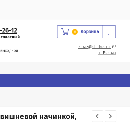
-26-12
Корзина
0
есплатный
zakaz@sladrus.ru 
 выходной
г.
 Вязьма
 вишневой начинкой,