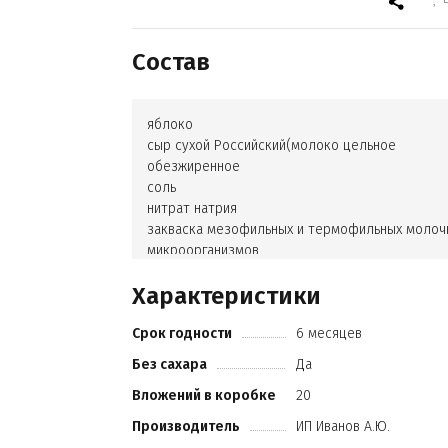
Состав
яблоко
сыр сухой Российский(молоко цельное
обезжиренное
соль
нитрат натрия
закваска мезофильных и термофильных молоч
микроорганизмов
молокосвертывающий фермент животного
Характеристики
происхождения
эмульгатор)
Срок годности
6 месяцев
Без сахара
Да
Вложений в коробке
20
Производитель
ИП Иванов А.Ю.