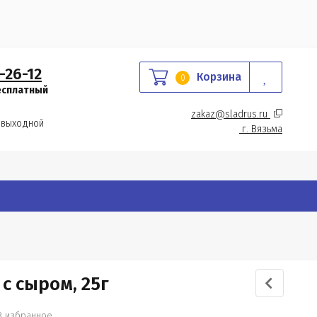
-26-12
Корзина
0
есплатный
zakaz@sladrus.ru 
 выходной
г.
 Вязьма
с сыром, 25г
В избранное