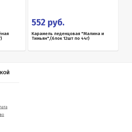
552 руб.
ёная
Карамель леденцовая "Малина и
)
Тимьян",(блок 12шт по 44г)
ПКОЙ
лата
во