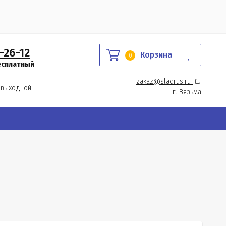
-26-12
Корзина
0
есплатный
zakaz@sladrus.ru 
 выходной
г.
 Вязьма