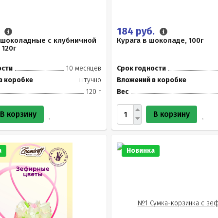
.
184 руб.
 шоколадные с клубничной
Курага в шоколаде, 100г
 120г
ости
10 месяцев
Срок годности
в коробке
штучно
Вложений в коробке
120 г
Вес
В корзину
В корзину
а
Новинка