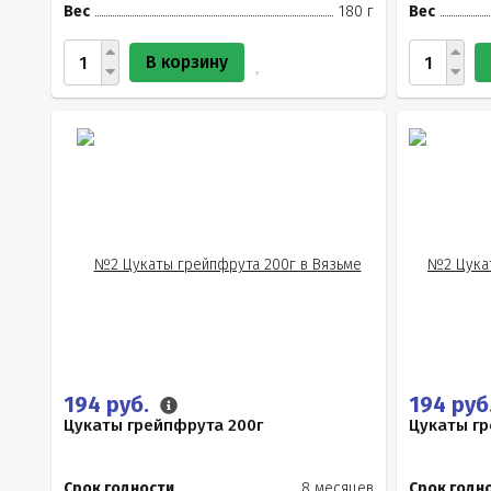
Вес
180 г
Вес
В корзину
194 руб.
194 руб
Цукаты грейпфрута 200г
Цукаты гр
Срок годности
8 месяцев
Срок годн