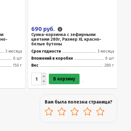
690 руб.
ми
Сумка-корзинка с зефирными
сно-
цветами 280г, Размер XL красно-
белые бутоны
3 месяца
Срок годности
3 месяца
6 шт
Вложений в коробке
6 шт
150 г
Вес
280 г
В корзину
Вам была полезна страница?