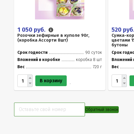
1 050 руб.
520 руб
Розочки зефирные в куполе 90г,
Сумка-ко
(коробка Ассорти 8шт)
цветами 1
бутоны
Срок годности
90 суток
Срок годн
Вложений в коробке
коробка 8 шт
Вложений 
Вес
720 г
Вес
В корзину
Обратный звонок