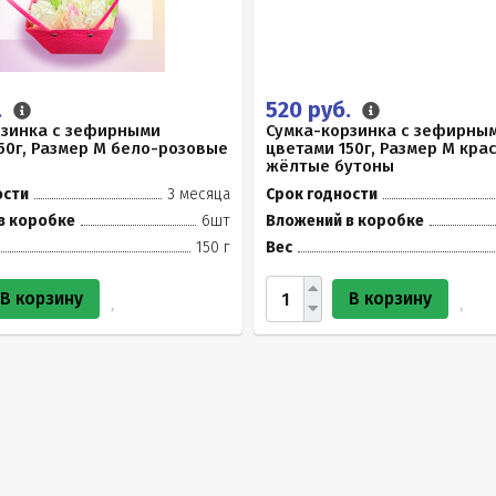
.
520 руб.
рзинка с зефирными
Сумка-корзинка с зефирны
50г, Размер М бело-розовые
цветами 150г, Размер М кра
жёлтые бутоны
ости
3 месяца
Срок годности
в коробке
6шт
Вложений в коробке
150 г
Вес
В корзину
В корзину