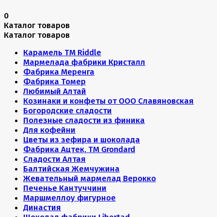
0
Каталог товаров
Каталог товаров
Карамель ТМ Riddle
Мармелада фабрики Кристалл
Фабрика Меренга
Фабрика Томер
Любимый Алтай
Козинаки и конфеты от ООО Славяновская
Богородские сладости
Полезные сладости из финика
Для кофейни
Цветы из зефира и шоколада
Фабрика Ацтек, ТМ Grondard
Сладости Алтая
Балтийская Жемчужина
Жевательный мармелад Верокко
Печенье Кантуччини
Маршмеллоу фигурное
Династия