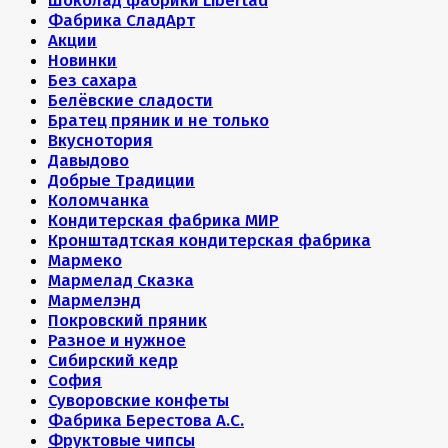
Шоколад фабрики Libertad
Фабрика СладАрт
Акции
Новинки
Без сахара
Белёвские сладости
Братец пряник и не только
Вкуснотория
Давыдово
Добрые Традиции
Коломчанка
Кондитерская фабрика МИР
Кронштадтская кондитерская фабрика
Мармеко
Мармелад Сказка
Мармелэнд
Покровский пряник
Разное и нужное
Сибирский кедр
София
Суворовские конфеты
Фабрика Берестова А.С.
Фруктовые чипсы